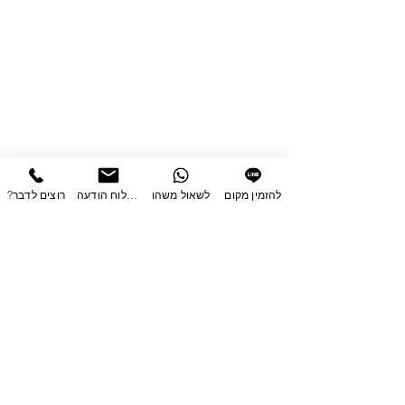
להזמין מקום
לשאול משהו
לשלוח הודעה
?רוצים לדבר
הסדנא- פשוט לעשות
סטודיו לעיצוב, סדנאות ובילוי
רח' הקדר 10 מודיעין
050-2242418