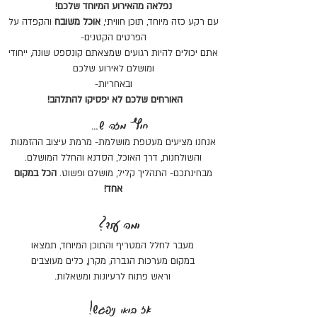
נפלאה מהאירוע המיוחד שלכם!
עם רקע כזה מיוחד, תוכן חוויתי,
אוכל משובח
והקפדה על
הפרטים הקטנים-
אתם יכולים להיות רגועים שמצאתם קונספט שונה, ייחודי
ומושלם לאירוע שלכם
ובאחריות-
האורחים שלכם לא יפסיקו להתלהב!
חוץ מזה ש...
אנחנו מציעים מעטפת מושלמת- מרמת עיצוב ההזמנות
והשולחנות, דרך האוכל, הסדנא והחלל המושלם.
מבחינתכם- התהליך קליל, מושלם ופשוט.
הכל במקום
אחד!
ומה עוד?
מעבר לחלל המטריף והתוכן המיוחד, תמצאו
במקום מערכות הגברה, מקרן, כלים מעוצבים
וראש פתוח לרעיונות ומשאלות.
אז בואו ניפגש!