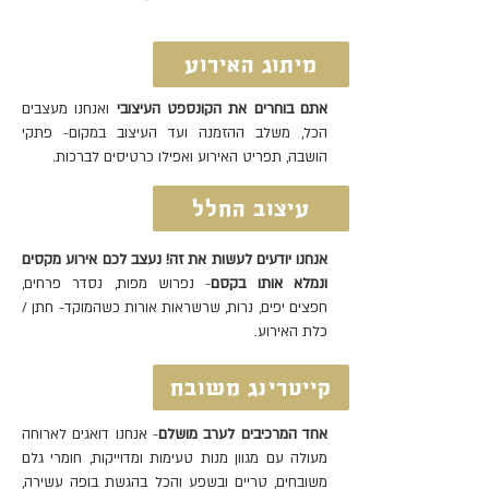
מיתוג האירוע
אתם בוחרים את הקונספט העיצובי
ואנחנו מעצבים
הכל, משלב ההזמנה ועד העיצוב במקום- פתקי
הושבה, תפריט האירוע ואפילו כרטיסים לברכות.
עיצוב החלל
אנחנו יודעים לעשות את זה! נעצב לכם אירוע מקסים
ונמלא אותו בקסם
- נפרוש מפות, נסדר פרחים,
חפצים יפים, נרות, שרשראות אורות כשהמוקד- חתן /
כלת האירוע.
קייטרינג משובח
אחד המרכיבים לערב מושלם
- אנחנו דואגים לארוחה
מעולה עם מגוון מנות טעימות ומדוייקות, חומרי גלם
משובחים, טריים ובשפע והכל בהגשת בופה עשירה,