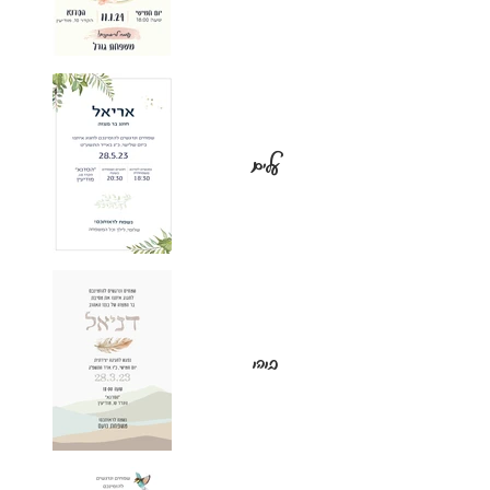
עלים
בוהו