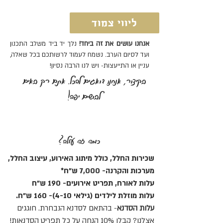
ליווי צמוד
אנחנו עושים את זה ביחד!
נלך יד ביד משלב התכנון
ועד לסיום הערב. נשמח לעמוד לרשותכם בכל שאלה,
עניין או התייעצות- ויש לנו הרבה נסיון!
בקיצור, אנחנו דואגים להכל. אתם רק באים
לבושים יפה!
כמה זה עולה?
שכירות החלל, כולל מיתוג האירוע, עיצוב החלל,
מערכות והקרנה- 7,000 ש"ח*
עלות לאורח, תפריט אירועים- 190 ש"ח
עלות מוזלת לילדים (גילאי 4-10)- 160 ש"ח.
עלות הסדנא
- בהתאם לסדנא הנבחרת. חוגגים
אצלנו? קבלו 10% הנחה על כל תפריט הסדנאות!