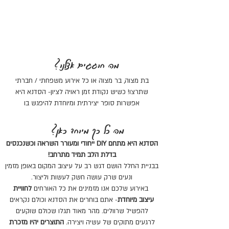
מה חוגגים אצלנו?
בת מצוה, בר מצוה או כל אירוע משפחתי / חברתי
שתרצו! כשיש נקודת זמן ראויה לציון- הסדנא היא
אפשרות סופר יצירתית ומיוחדת להיפגש בו
מה כל כך מיוחד כאן?
הסדנא היא מתחם DIY ייחודי ומעורר השראה וכשנכנסים
בדלת הלב תמיד מתרחב!
בבניית החלל הושם דגש רב על עיצוב המקום באופן מזמין
ונעים שרק עושה חשק לעשות וליצור.
באירוע שלכם אנו מזמינים את כל האורחים
לחוויית
עיצוב מיוחדת
- אתם בוחרים את הסדנא וכולם נקראים
להפשיל שרוולים. מהר מאוד תגלו שכולם שוקעים
לרגעים מתוקים של עשיה ויצירה.
התוצרים יהיו מזכרת