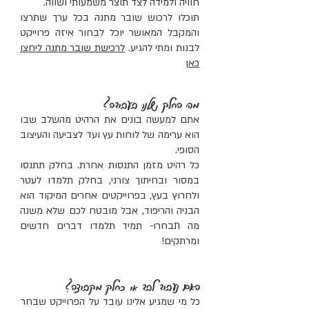
חוויה ולמידה לצד תוצר משמעותי ושווה.
תוכלו לרכוש שובר מתנה בכל ערך שתרצו
והמקבל המאושר יוכל לבחור איזה פרוייקט
לבנות ומתי להגיע.
לרכישת שובר מתנה ליחצו
כאן
מה החלק שלנו בעבודה?
אתם למעשה בונים את הרהיט מהשלב שבו
הוא ערימה של לוחות עץ ועד לצביעה והעיצוב
הסופי.
כל רהיט מזמן התנסות אחרת. בחלק תתנסו
במסור ובחיתוך צורני, בחלק תלמדו לעטר
ולחרוץ בעץ, בפרוייקטים אחרים המיקוד הוא
הבניה והריפוד, אבל מובטח לכם שלא משנה
מה תבחרו- תמיד תלמדו דברים חדשים
ומרתקים!
האם נעבוד לבד או כחלק מקבוצה?
כל מי שמגיע אלינו עובד על הפרוייקט שבחר