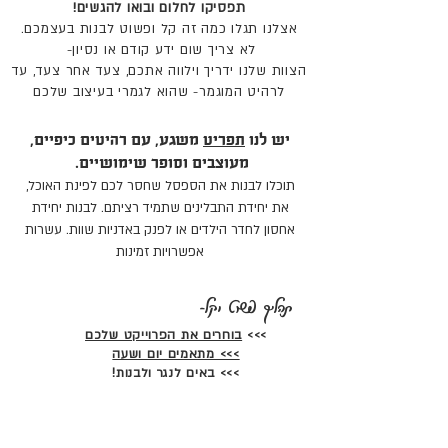
תפסיקו לחלום ובואו להגשים!
אצלנו תגלו כמה זה קל ופשוט לבנות בעצמכם.
לא צריך שום ידע קודם או נסיון-
הצוות שלנו ידריך וילווה אתכם, צעד אחר צעד, עד
לרהיט המוגמר- שהוא לגמרי בעיצוב שלכם
יש לנו
תפריט
משגע, עם רהיטים כיפיים,
מעוצבים וסופר שימושיים.
תוכלו לבנות את הספסל שחסר לכם לפינת האוכל,
את יחידת התבלינים שתמיד רציתם. לבנות יחידת
אחסון לחדר הילדים או לפנק באדניות שוות. עשרות
אפשרויות זמינות
תהליך פשוט וקל-
>>>
בוחרים את הפרוייקט שלכם
>>> מתאמים יום ושעה
>>> באים לנגר ולבנות!