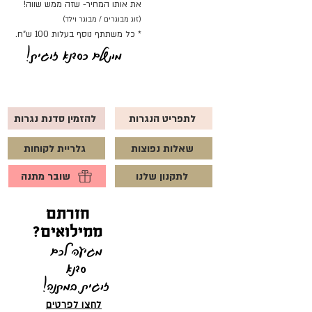
את אותו המחיר- שזה ממש שווה!
(זוג מבוגרים / מבוגר וילד)
* כל משתתף נוסף בעלות 100 ש"ח.
מושלם כסדנא זוגית!
לתפריט הנגרות
להזמין סדנת נגרות
שאלות נפוצות
גלריית לקוחות
לתקנון שלנו
שובר מתנה
חזרתם
ממילואים?
מגיעה לכם
סדנא
זוגית
במתנה!
לחצו לפרטים