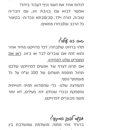
לגלות אחד את השני וכיף לעבוד ביחד!
אפשר לבוא עם בן/בת זוג, עם חבר/ה
טוב/ה, הורה וילד, סב/סבתא ונכד/ה- בקיצור
כל הרכב שתבחרו מתאים.
כמה זה עולה?
תלוי ברהיט שתבחרו. לכל פרוייקט מחיר אחר
והוא זהה אם עובדים לבד או בזוג.
ראו את
התפריט שלנו למחירון
אם תרצו לצרף עוד אנשים לפרוייקט שלכם
תחול תוספת תשלום של 100 ש"ח על כל
משתתף נוסף.
ההמלצה שלנו- כדי שהסדנא תהיה חווייתית
ומספקת ובכדי שכולם יהיו פעילים, לא יותר
משני מבוגרים לפרוייקט.
אפשר לפנק במתנה?
ברור!! זוהי מתנה מושלמת שמשלבת בין