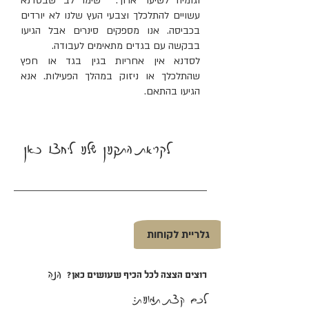
וגומיה לשיער ארוך. שימו לב שבסדנא
עשויים להתלכלך וצבעי העץ שלנו לא יורדים
בכביסה. אנו מספקים סינרים אבל הגיעו
בבקשה עם בגדים מתאימים לעבודה.
לסדנא אין אחריות בגין בגד או חפץ
שהתלכלך או ניזוק במהלך הפעילות. אנא
הגיעו בהתאם.
לקריאת התקנון שלנו ליחצו כאן
גלריית לקוחות
הנה
רוצים הצצה לכל הכיף שעושים כאן?
לכם קצת תמונות: