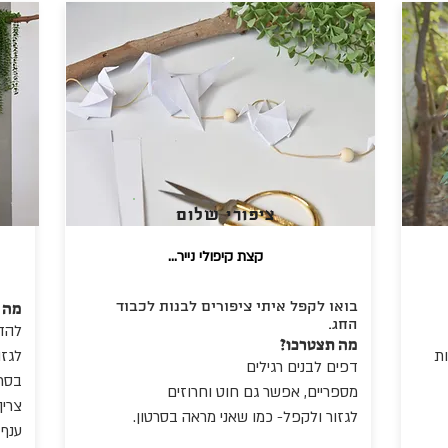
ציפורי שלום
...קצת קיפולי נייר
בואו לקפל איתי ציפורים לבנות לכבוד
מה 
החג.
להד
מה תצטרכו?
ות
לגזו
דפים לבנים רגילים
בסרט
מספריים, אפשר גם חוט וחרוזים
צריך
לגזור ולקפל- כמו שאני מראה בסרטון.
ענף