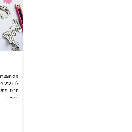
מה תצטרכו
להדפיס את
תרצו: פסטה,
שרוצים