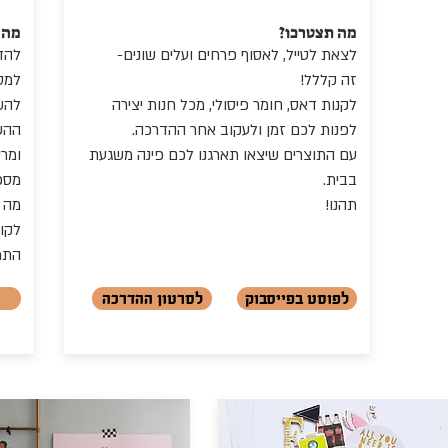
מה תצטרכו?
מה 
לצאת לטייל, לאסוף פרחים ועלים שונים-
להד
זה קללל!
למסג
לקנות דאס, חומר פיסולי, מכל חנות יצירה
להש
לפנות לכם זמן ולעקוב אחר ההדרכה.
ההש
עם התוצרים שיצאו תארגנו לכם פינה משגעת
ומרע
בבית.
מספר
תהנו!
מה 
לקו
התמ
לפוסט בפייסבוק
לסרטון ההדרכה