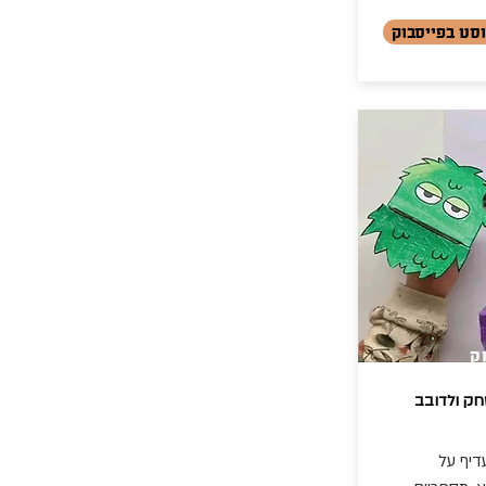
סט בפייסבוק
ק
שחק ולדובב
דיף על