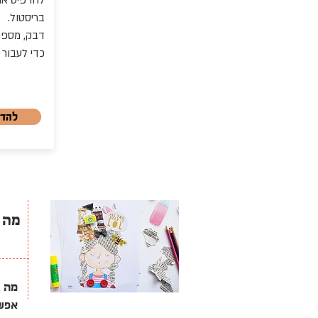
להדפיס את 
בריסטול.
דבק, מספרי
כדי לעבור
להד
מה 
מה 
אפשר