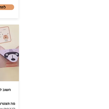
להד
חשוב לש
מה תצטרכו