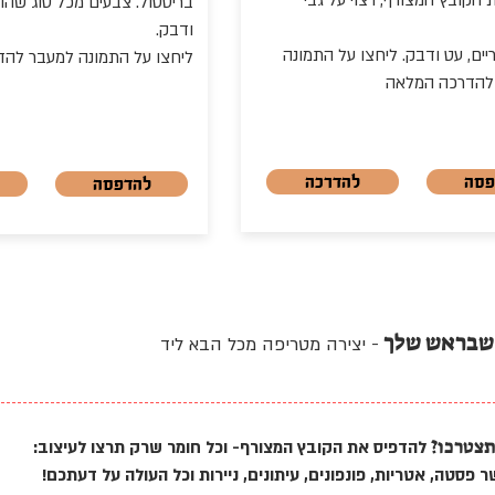
הקובץ המצורף, רצוי על גבי
בריסטול. צבעים מכל סוג שהוא
ודבק.
ים, עט ודבק. ליחצו על התמונה
ליחצו על התמונה למעבר להד
 להדרכה המלאה
פסה
להדרכה
להדפסה
שבראש שלך
- יצירה מטריפה מכל הבא ליד
תצטרכו?
להדפיס את הקובץ המצורף- וכל חומר שרק תרצו לעיצוב:
 פסטה, אטריות, פונפונים, עיתונים, ניירות וכל העולה על דעתכם!