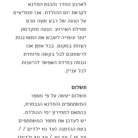
לארגון החדר והכנת הסדנא
לקראת יום ההולדת. אנו ממליצים
על הגעה של רבע שעה טרם
תחילת האירוע. הגעה מוקדמת
יותר עשויה לשבש את התארגנות
הצוות במקום. בכל אופן אנו
לרשותכם לכל בקשה מיוחדת
וננסה כמידת האפשר להיענות
לכל עניין.
תשלום
תשלום יעשה על פי מספר
המשתתפים והסדנא הנבחרת,
בהתאם למחירון ימי ההולדת.
יש לעדכן את מספר המשתתפים
בעת ההזמנה (עד 10 ילדים / /
עד 15 / עד 20 / עד 30 ילדים).